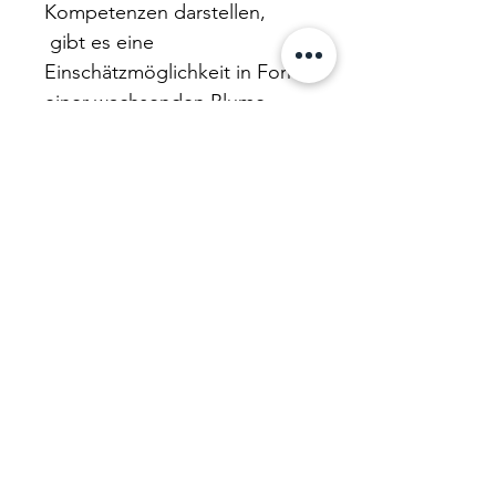
Kompetenzen darstellen,
gibt es eine
Einschätzmöglichkeit in Form
einer wachsenden Blume.
(Diese Seiten gibt es auch
hier im
Shop kostenlos
herunterzuladen
) Somit
werden alle 88 Kompetenzen
des Kindergartens
abgedeckt.
Nähere Ausführungen und
Umsetzungmöglichkeiten
finden Sie
hier:
www.araverlag.ch/kompetenz
blumen