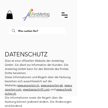
DATENSCHUTZ
Dies ist eine offiziellen Website der AraVerlag
GmbH. Sie dient zur Information der Kunden. Die
AraVerlag GmbH kann für den Betrieb des Portals
Dritte beiziehen.
Diese Informationen und Regeln über die Nutzung
beziehen sich ausschliesslich auf die
Websites
www.araverlag.ch
,
www.araverlag.de
,
www.a
raverlag.com
,
www.basisschrift.com
und
www.schreib
sicher.ch
Die Informationen sowie die Regeln über die
Nutzung können jederzeit ändern. Die Änderungen
sind bindend.