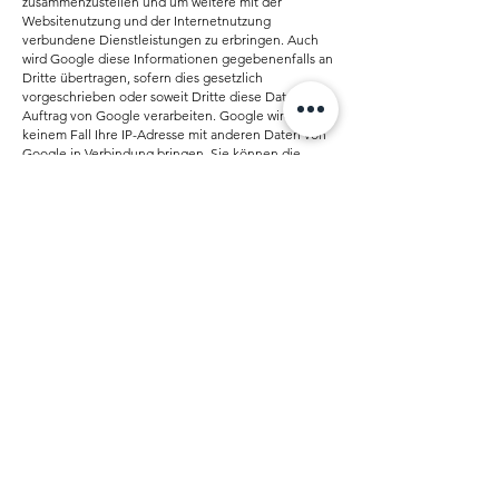
zusammenzustellen und um weitere mit der
Websitenutzung und der Internetnutzung
verbundene Dienstleistungen zu erbringen. Auch
wird Google diese Informationen gegebenenfalls an
Dritte übertragen, sofern dies gesetzlich
vorgeschrieben oder soweit Dritte diese Daten im
Auftrag von Google verarbeiten. Google wird in
keinem Fall Ihre IP-Adresse mit anderen Daten von
Google in Verbindung bringen. Sie können die
Installation der Cookies durch eine entsprechende
Einstellung Ihrer Browser Software verhindern; wir
weisen Sie jedoch darauf hin, dass Sie in diesem Fall
gegebenenfalls nicht sämtliche Funktionen dieser
Website voll umfänglich nutzen können. Durch die
Nutzung dieser Website erklären Sie sich mit der
Bearbeitung der über Sie erhobenen Daten durch
Google in der zuvor beschriebenen Art und Weise
und zu dem zuvor benannten Zweck einverstanden.