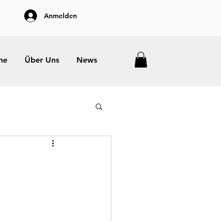
Anmelden
he
Über Uns
News