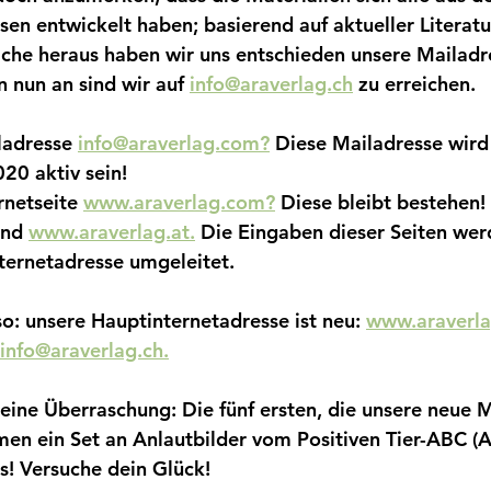
sen entwickelt haben; basierend auf aktueller Literat
ache heraus haben wir uns entschieden unsere Mailadre
 nun an sind wir auf 
info@araverlag.ch
 zu erreichen. 
ladresse 
info@araverlag.com?
 Diese Mailadresse wird 
20 aktiv sein!
rnetseite 
www.araverlag.com?
 Diese bleibt bestehen
und 
www.araverlag.at.
 Die Eingaben dieser Seiten werd
ternetadresse umgeleitet.
so: unsere Hauptinternetadresse ist neu: 
www.araverla
info@araverlag.ch.
leine Überraschung: Die fünf ersten, die unsere neue 
n ein Set an Anlautbilder vom Positiven Tier-ABC (A
os! Versuche dein Glück!