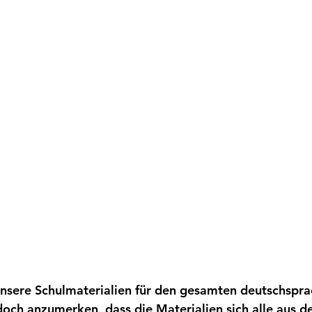
 unsere Schulmaterialien für den gesamten deutschspr
edoch anzumerken, dass die Materialien sich alle aus d