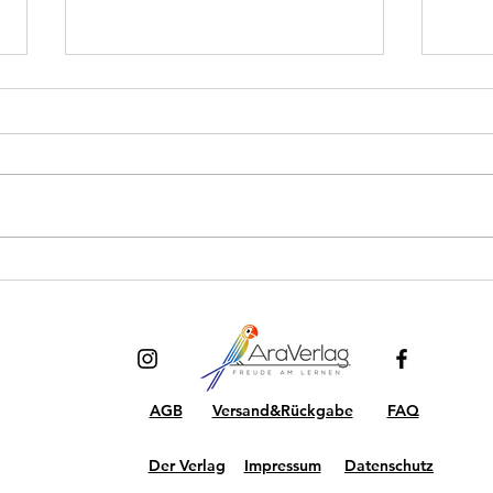
WIR STEHEN IM
Neu 
VIERTELFINAL! 🇨🇭🎉
Komp
3./4
AGB
Versand&Rückgabe
FAQ
Der Verlag
Impressum
Datenschutz