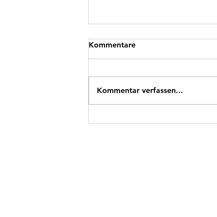
Kommentare
Kommentar verfassen...
Neu: Checks zu allen 65
Mathe-Kompetenzblumen
der 1./2. Klasse