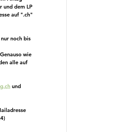
ur und dem LP 
sse auf ".ch" 
nur noch bis 
! Genauso wie 
en alle auf 
g.ch
 und 
Mailadresse 
4) 