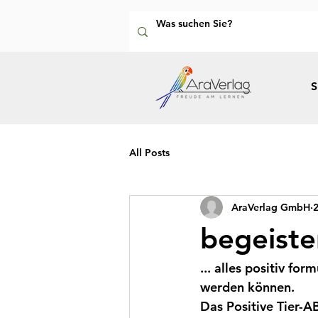
S
All Posts
AraVerlag GmbH
2
begeister
... alles positiv fo
werden können. 
Das Positive Tier-A