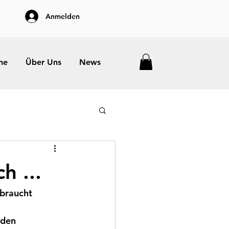
Anmelden
he
Über Uns
News
h ...
ebraucht 
nden 