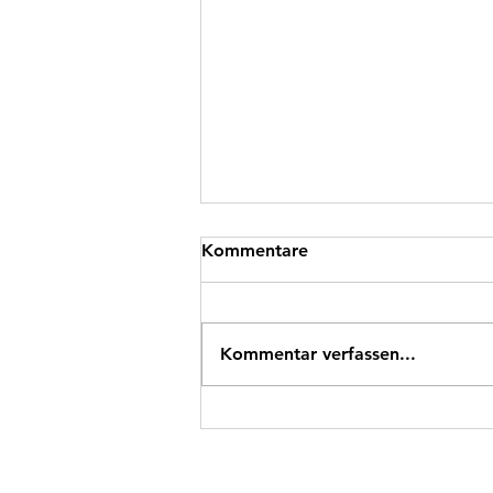
Kommentare
Kommentar verfassen...
Neu: Checks zu allen 65
Mathe-Kompetenzblumen
der 1./2. Klasse