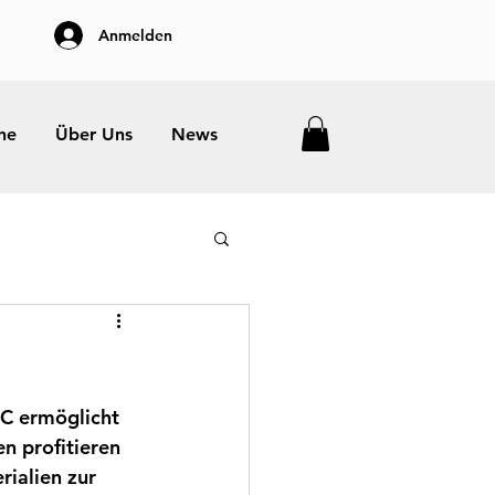
Anmelden
he
Über Uns
News
BC ermöglicht 
n profitieren 
ialien zur 