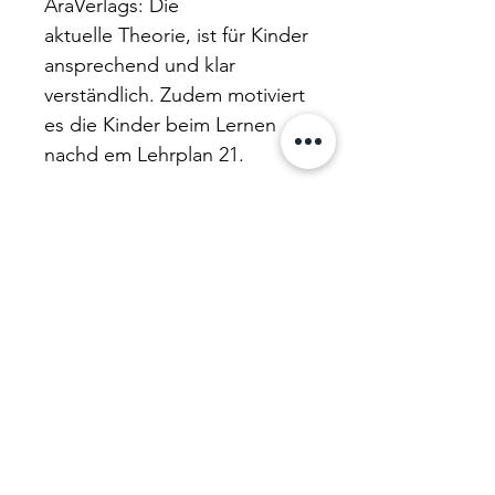
AraVerlags: Die
aktuelle Theorie, ist für Kinder
ansprechend und klar
verständlich. Zudem motiviert
es die Kinder beim Lernen
nachd em Lehrplan 21.
Dieser umfangreiche Artikel
ist auf Hochdeutsch und auch
auf Schweizerdeutsch
umsetzbar, da die Lieder auf
der CD in beiden Varianten
vorliegen.
PRODUKTINFO
Wortartenpiraten