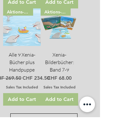
Add to Cart
Add to Cart
Aktions-Set
Aktions-Set
Alle 9 Xenia-
Xenia-
Bücher plus
Bilderbücher:
Handpuppe
Band 7-9
gular Price
Sale Price
Price
F 269.50
CHF 234.50
CHF 68.00
Sales Tax Included
Sales Tax Included
Add to Cart
Add to Cart
Load More