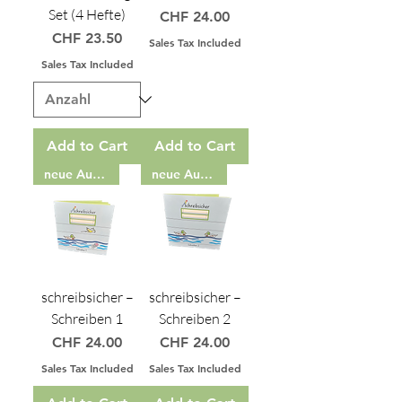
Set (4 Hefte)
Price
CHF 24.00
Price
CHF 23.50
Sales Tax Included
Sales Tax Included
Add to Cart
Add to Cart
neue Auflage
neue Auflage
schreibsicher –
schreibsicher –
Schreiben 1
Schreiben 2
Price
Price
CHF 24.00
CHF 24.00
Sales Tax Included
Sales Tax Included