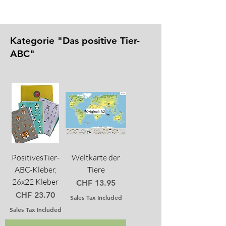
Kategorie "Das positive Tier-
ABC"
PositivesTier-
Weltkarte der
ABC-Kleber,
Tiere
26x22 Kleber
Price
CHF 13.95
Price
CHF 23.70
Sales Tax Included
Sales Tax Included