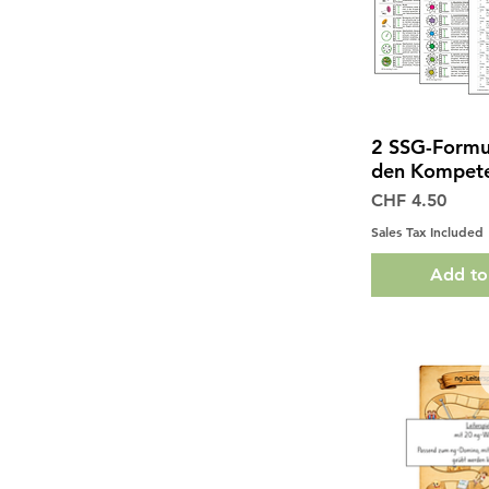
2 SSG-Formu
Quick 
den Kompete
Price
CHF 4.50
Sales Tax Included
Add to