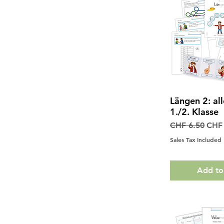
Längen 2: all
Quick 
1./2. Klasse
Regular Price
Sale
CHF 6.50
CHF 
Sales Tax Included
Add to