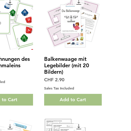
hnungen des
Balkenwaage mit
ck View
Quick View
inmaleins
Legebilder (mit 20
Bildern)
Price
CHF 2.90
uded
Sales Tax Included
 to Cart
Add to Cart