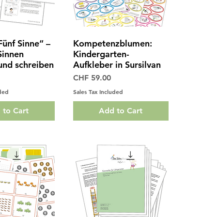
Fünf Sinne“ –
Kompetenzblumen:
ck View
Quick View
Sinnen
Kindergarten-
und schreiben
Aufkleber in Sursilvan
Price
CHF 59.00
uded
Sales Tax Included
 to Cart
Add to Cart