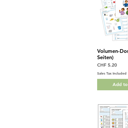
Volumen-Dos
Quick 
Seiten)
Price
CHF 5.20
Sales Tax Included
Add to