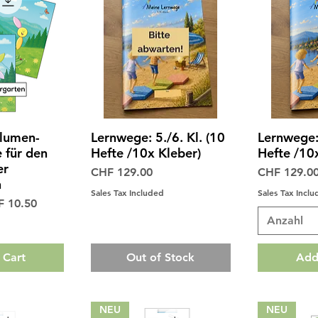
lumen-
Lernwege: 5./6. Kl. (10
Lernwege: 
View
Quick View
Qui
 für den
Hefte /10x Kleber)
Hefte /10
er
Price
Price
CHF 129.00
CHF 129.0
n
Sales Tax Included
Sales Tax Incl
e Price
 10.50
Anzahl
 Cart
Out of Stock
Add
NEU
NEU