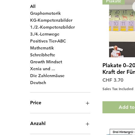
Plakate
All
Graphomotorik
KG-Kompetenzbilder
1./2.-Kompetenzbilder
3./4.-Lernwege
Positives Tier-ABC
Mathematik
Schreibhefte
Growth Mindset
Plakate 0–20
Quick 
Xenia und ...
Kraft der Fün
Die Zahlenmäuse
Price
CHF 3.70
Deutsch
Sales Tax Included
Price
Add to
CHF 0
CHF 235
Anzahl