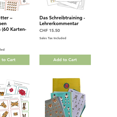
tter –
Das Schreibtraining -
ck View
Quick View
ben
Lehrerkommentar
 (60 Karten-
Price
CHF 15.50
Sales Tax Included
uded
 to Cart
Add to Cart