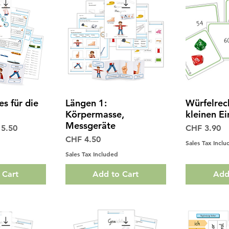
es für die
Längen 1:
Würfelrec
View
Quick View
Qui
Körpermasse,
kleinen E
Messgeräte
 Price
Price
5.50
CHF 3.90
Price
CHF 4.50
Sales Tax Incl
Sales Tax Included
 Cart
Add to Cart
Add