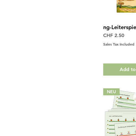
ng-Leiterspie
Quick 
Price
CHF 2.50
Sales Tax Included
Add to
NEU