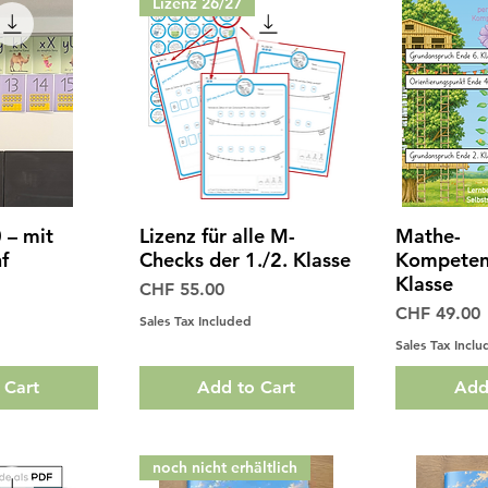
Lizenz 26/27
 – mit
Lizenz für alle M-
Mathe-
View
Quick View
Qui
f
Checks der 1./2. Klasse
Kompetenz
Klasse
Price
CHF 55.00
Price
CHF 49.00
Sales Tax Included
Sales Tax Incl
 Cart
Add to Cart
Add
noch nicht erhältlich