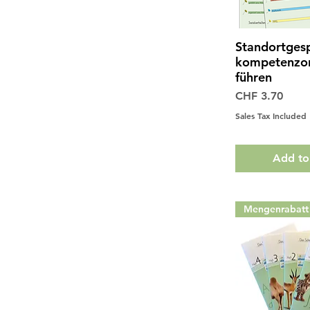
Standortges
Quick 
kompetenzor
führen
Price
CHF 3.70
Sales Tax Included
Add to
Mengenrabatt