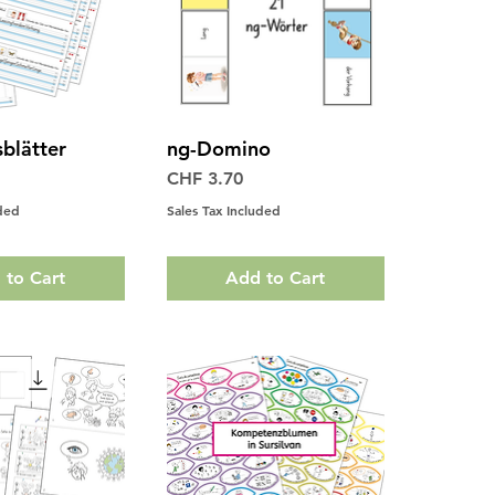
sblätter
ng-Domino
ck View
Quick View
Price
CHF 3.70
uded
Sales Tax Included
 to Cart
Add to Cart