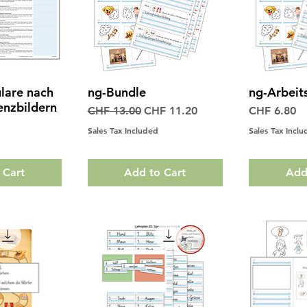
lare nach
ng-Bundle
ng-Arbeit
View
Quick View
Qui
nzbildern
Regular Price
Sale Price
Price
CHF 13.00
CHF 11.20
CHF 6.80
Sales Tax Included
Sales Tax Incl
 Cart
Add to Cart
Add