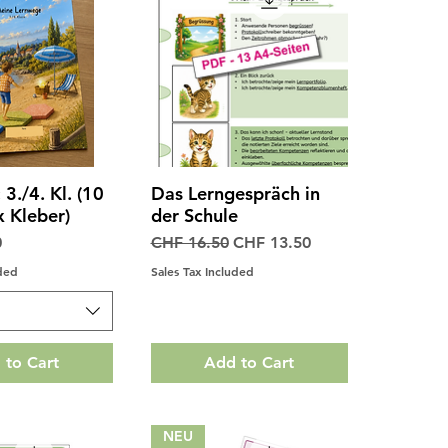
3./4. Kl. (10
Das Lerngespräch in
ck View
Quick View
x Kleber)
der Schule
Regular Price
Sale Price
0
CHF 16.50
CHF 13.50
uded
Sales Tax Included
 to Cart
Add to Cart
NEU