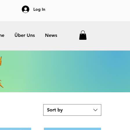
Log In
he
Über Uns
News
Sort by