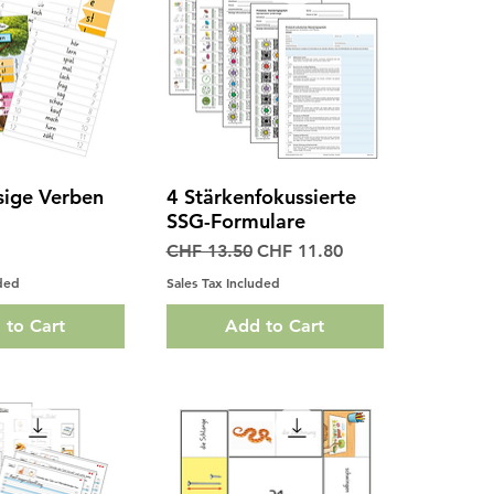
ige Verben
4 Stärkenfokussierte
ck View
Quick View
SSG-Formulare
Regular Price
Sale Price
CHF 13.50
CHF 11.80
uded
Sales Tax Included
 to Cart
Add to Cart