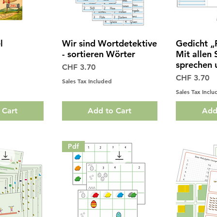
l
Wir sind Wortdetektive
Gedicht „
View
Quick View
Qui
- sortieren Wörter
Mit allen 
sprechen 
Price
CHF 3.70
Price
CHF 3.70
Sales Tax Included
Sales Tax Incl
 Cart
Add to Cart
Add
Pdf