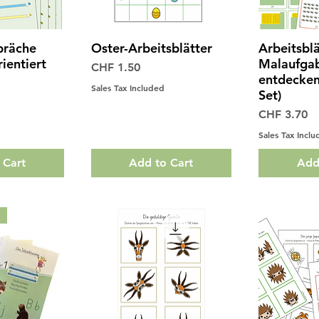
präche
Oster-Arbeitsblätter
Arbeitsblä
View
Quick View
Qui
ientiert
Malaufga
Price
CHF 1.50
entdecken
Sales Tax Included
Set)
Price
CHF 3.70
Sales Tax Incl
 Cart
Add to Cart
Add