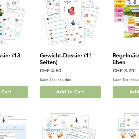
sier (13
Gewicht-Dossier (11
Regelmäss
View
Quick View
Qui
Seiten)
üben
Price
Price
CHF 4.50
CHF 3.70
Sales Tax Included
Sales Tax Incl
 Cart
Add to Cart
Add