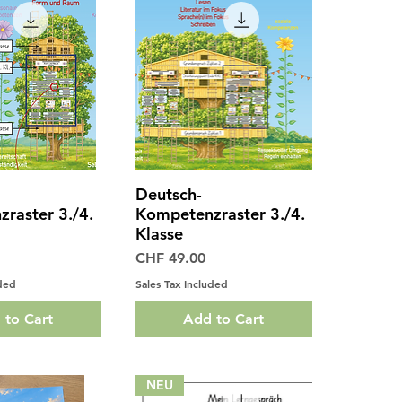
Deutsch-
ck View
Quick View
raster 3./4.
Kompetenzraster 3./4.
Klasse
Price
CHF 49.00
uded
Sales Tax Included
 to Cart
Add to Cart
NEU