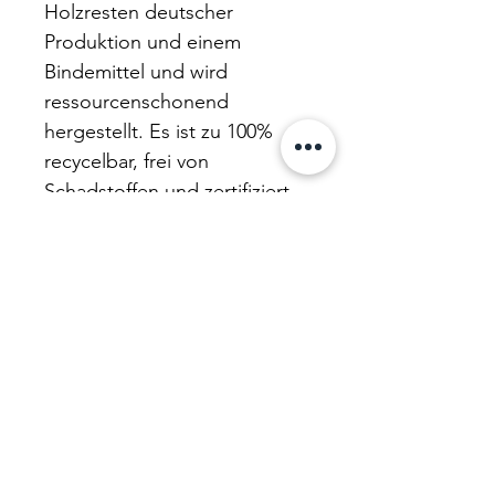
Holzresten deutscher
Produktion und einem
Bindemittel und wird
ressourcenschonend
hergestellt. Es ist zu 100%
recycelbar, frei von
Schadstoffen und zertifiziert.
So sorgen wir für einen
verantwortungsbewussten
Umgang beim Recycling-
Kreislauf. RE-Wood ist stabil
und besitzt eine hohe
Gebrauchssicherheit.
PRODUKTINFO
Bauplan-Würfel (Anz. 150)