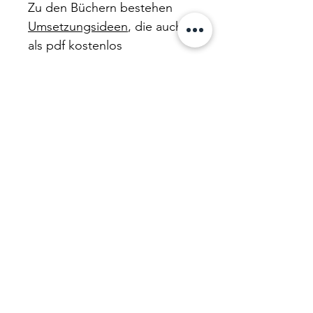
Zu den Büchern bestehen
Umsetzungsideen
, die auch
als pdf kostenlos
heruntergeladen werden
können. Zudem gibt es im
Buch einen QR-Code, über
welchen NUR die Bilder der
Bücher heruntergeladen
werden können.
Die Bilderbücher eignen sich
zum Vorlesen und zur
Vertiefung aktueller Themen
für Kinder vom Kindergarten
bis zur 2. Klasse.