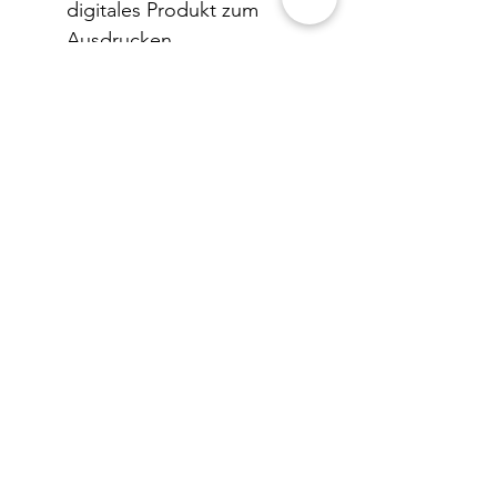
digitales Produkt zum
Ausdrucken
Besonders praktisch:
Die Kinder kontrollieren ihre
Ergebnisse selbstständig und
üben gezielt jene Aufgaben,
die noch nicht automatisiert
sind. Durch das regelmässige
Wiederholen wird das kleine
Einmaleins nachhaltig
gefestigt.
Geförderte Kompetenzen:
Automatisierung des
kleinen Einmaleins
Sicheres Erkennen von