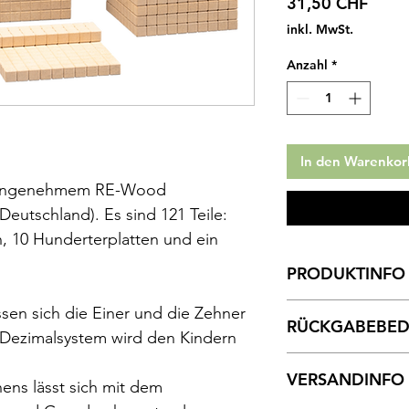
Preis
31,50 CHF
inkl. MwSt.
Anzahl
*
In den Warenkor
us angenehmem RE-Wood
Deutschland). Es sind 121 Teile:
n, 10 Hunderterplatten und ein
PRODUKTINFO
Dienes-Naturfarben
sen sich die Einer und die Zehner
RÜCKGABEBE
Art.Nr.: 715
Dezimalsystem wird den Kindern
Format des Sets: 30
Bisher waren alle u
Herausgeber: AraV
VERSANDINFO
Produkten zufrieden.
ens lässt sich mit dem
Veröffentlichung: 22
zurücksenden möchte