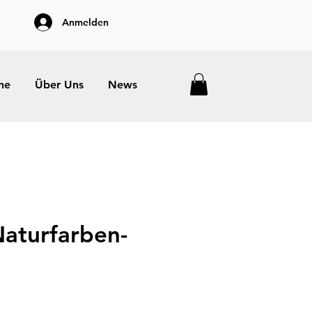
Anmelden
he
Über Uns
News
aturfarben-