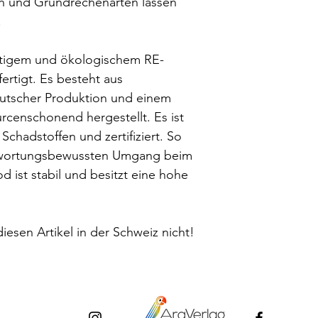
Inhalt: 100 Einer, 1
en und Grundrechenarten lassen
Bestellungen auf Re
von 10 Tagen gerne 
Hunderterplatten, 1
Zahlungsmethode "O
.
der Absender.
Informationen über
unseren
AGBs.
altigem und ökologischem RE-
rtigt. Es besteht aus
eutscher Produktion und einem
rcenschonend hergestellt. Es ist
 Schadstoffen und zertifiziert. So
ntwortungsbewussten Umgang beim
d ist stabil und besitzt eine hohe
iesen Artikel in der Schweiz nicht!