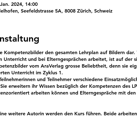
 Jan. 2024, 14:00
elhofen, Seefeldstrasse 5A, 8008 Zürich, Schweiz
nstaltung
die Kompetenzbilder den gesamten Lehrplan auf Bildern dar. 
m Unterricht und bei Elterngesprächen arbeitet, ist auf der s
tenzbilder vom AraVerlag grosse Beliebtheit, denn sie eign
rten Unterricht im Zyklus 1.
 Teilnehmerinnen und Teilnehmer verschiedene Einsatzmöglic
ie erweitern ihr Wissen bezüglich der Kompetenzen des LP 
enzorientiert arbeiten können und Elterngespräche mit de
eine weitere Autorin werden den Kurs führen. Beide arbeiten
r erfolgreich im eigenen Unterricht ein.
r Sie in vielerlei Dinge eine neue Inspiration sein!