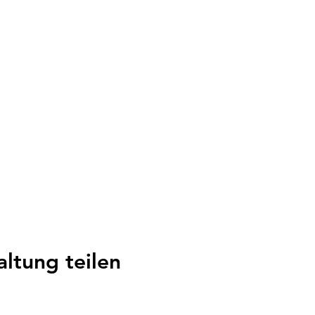
bar nach Kursbestätigung, spätestens 1 Woche vor Kursbegin
gung: 6 Wochen vor Kursbeginn
ne bis 6 Wochen vor Kursbeginn kostenlos, danach 50 Fr. A
ann 100%
altung teilen