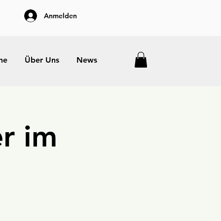
Anmelden
he
Über Uns
News
r im