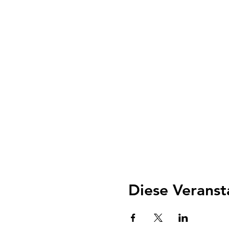
Kurskosten: 150 Fr. (zahl
Kursdurchführungsbestäti
Abmeldung: jederzeit onli
Woche vor Kursbeginn, d
Diese Veranst