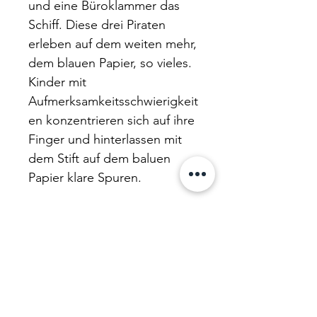
und eine Büroklammer das
Schiff. Diese drei Piraten
erleben auf dem weiten mehr,
dem blauen Papier, so vieles.
Kinder mit
Aufmerksamkeitsschwierigkeit
en konzentrieren sich auf ihre
Finger und hinterlassen mit
dem Stift auf dem baluen
Papier klare Spuren.
Das Buch ist in Deutschland
ein grosser Erfolg. Bereits
nach einem Jahr kam es in
den Nachdruck und ist bei
den Kindergärtnerinnen und
den Kindern mehr denn je