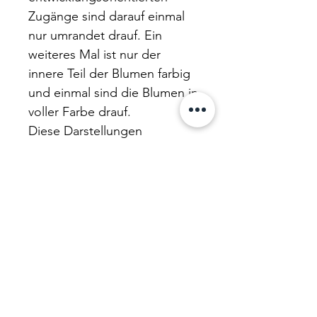
Zugänge sind darauf einmal
nur umrandet drauf. Ein
weiteres Mal ist nur der
innere Teil der Blumen farbig
und einmal sind die Blumen in
voller Farbe drauf.
Diese Darstellungen
ermöglicht es Ihnen das
Blumenbüro in Ihrem
Kindergarten noch schöner
zu gestalten.
Im Blumenbüro können die
Kinder ihre
Selbsteinschätzung in Ihr
Kompetenzblumenheft