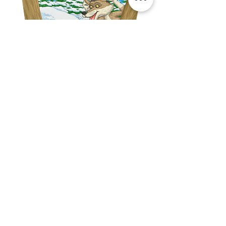
Fragen oder Ideen?
Wir freuen uns auf Ihre Anregungen!
info@araverlag.ch
+41 (0) 76 536 71 17