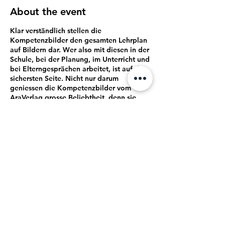
About the event
Klar verständlich stellen die
Kompetenzbilder den gesamten Lehrplan
auf Bildern dar. Wer also mit diesen in der
Schule, bei der Planung, im Unterricht und
bei Elterngesprächen arbeitet, ist auf der
sichersten Seite. Nicht nur darum
geniessen die Kompetenzbilder vom
AraVerlag grosse Beliebtheit, denn sie
eignen sich einfach ideal für einen
entwicklungsorientierten Unterricht im
Zyklus 1.
In diesem Kurs lernen die Teilnehmerinnen
und Teilnehmer verschiedene
Einsatzmöglichkeiten der
Kompetenzbilder kennen. Sie
erweitern ihr Wissen bezüglich der
Share this event
Kompetenzen des LP 21 und wissen, wie
sie entwicklungs- und kompetenzorientiert
arbeiten können und Elterngespräche mit
den Kompetenzbildern aussehen könnten.