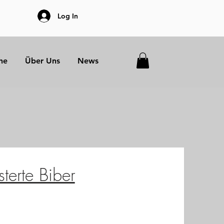
Log In
he
Über Uns
News
terte Biber