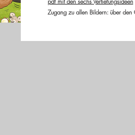
pdf mit den sechs Vertiefungsideen
Zugang zu allen Bildern: über de