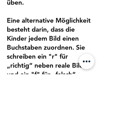
üben.
Eine alternative Möglichkeit
besteht darin, dass die
Kinder jedem Bild einen
Buchstaben zuordnen. Sie
schreiben ein "r" für
„richtig“ neben reale Bilder
und ein "f" für „falsch“
neben fiktive Darstellungen.
Diese Methode hilft ihnen
nicht nur beim Erkennen
von Realitätsbezügen,
sondern auch beim
bewussten Umgang mit
Buchstaben und der