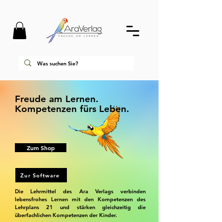
Freude am Lernen.
Kompetenzen fürs Leben.
Zum Shop
Zur Software
Die Lehrmittel des Ara Verlags verbinden
lebensfrohes Lernen mit den Kompetenzen des
Lehrplans 21 und stärken gleichzeitig die
überfachlichen Kompetenzen der Kinder.