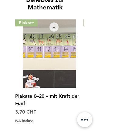
Mathematik
Plakate
Lizenz 26/27
Plakate 0–20 – mit Kraft der
Lizenz für alle M-Chec
Fünf
1./2. Klasse
Prezzo
Prezzo
3,70 CHF
55,00 CHF
IVA inclusa
IVA inclusa