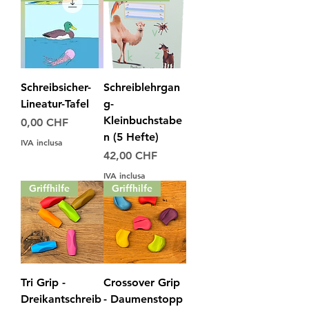
Schreibsicher-
Schreiblehrgan
Lineatur-Tafel
g-
Kleinbuchstabe
Prezzo
0,00 CHF
n (5 Hefte)
IVA inclusa
Prezzo
42,00 CHF
IVA inclusa
Griffhilfe
Griffhilfe
Tri Grip -
Crossover Grip
Dreikantschreib
- Daumenstopp