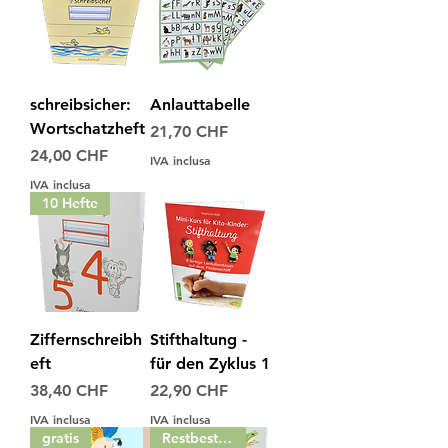
schreibsicher:
Anlauttabelle
Wortschatzheft
Prezzo
21,70 CHF
Prezzo
24,00 CHF
IVA inclusa
IVA inclusa
10 Hefte
Ziffernschreibh
Stifthaltung -
eft
für den Zyklus 1
Prezzo
Prezzo
38,40 CHF
22,90 CHF
IVA inclusa
IVA inclusa
gratis
Restbestand