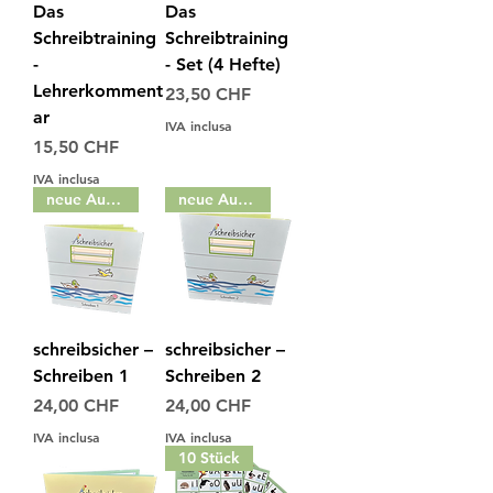
Das
Das
Schreibtraining
Schreibtraining
-
- Set (4 Hefte)
Lehrerkomment
Prezzo
23,50 CHF
ar
IVA inclusa
Prezzo
15,50 CHF
IVA inclusa
neue Auflage
neue Auflage
schreibsicher –
schreibsicher –
Schreiben 1
Schreiben 2
Prezzo
Prezzo
24,00 CHF
24,00 CHF
IVA inclusa
IVA inclusa
10 Stück