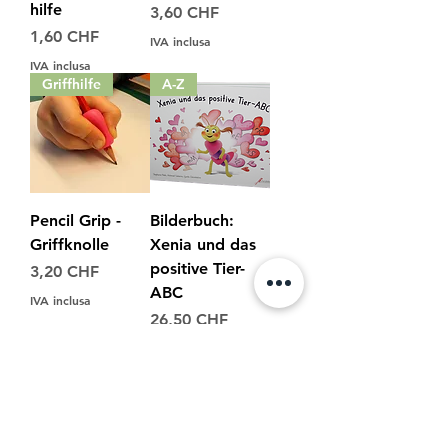
hilfe
Prezzo
3,60 CHF
Prezzo
1,60 CHF
IVA inclusa
IVA inclusa
Griffhilfe
A-Z
Pencil Grip -
Bilderbuch:
Griffknolle
Xenia und das
positive Tier-
Prezzo
3,20 CHF
ABC
IVA inclusa
Prezzo
26,50 CHF
IVA inclusa
4. Auflage