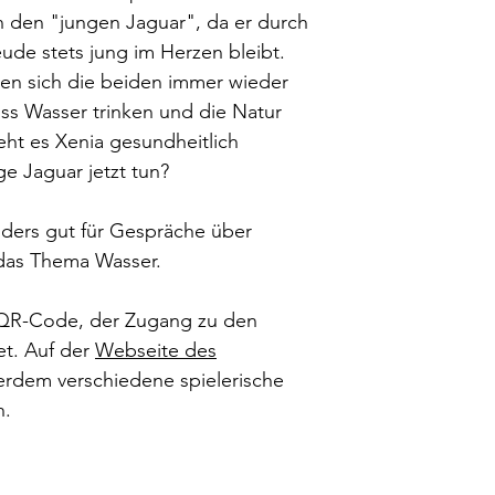
Xenia und der junge
von 10 Tagen gerne 
n den "jungen Jaguar", da er durch
Autorin: Stephanie 
der Absender.
eude stets jung im Herzen bleibt.
ISBN: 978-3-907133
Art.-Nr.: 319
en sich die beiden immer wieder
Format: fast A4
uss Wasser trinken und die Natur
Herausgeber: AraV
eht es Xenia gesundheitlich
Veröffentlichung: 26
ge Jaguar jetzt tun?
Inhalt: x Seiten
ders gut für Gespräche über
das Thema Wasser.
n QR-Code, der Zugang zu den
et. Auf der
Webseite des
erdem verschiedene spielerische
h.