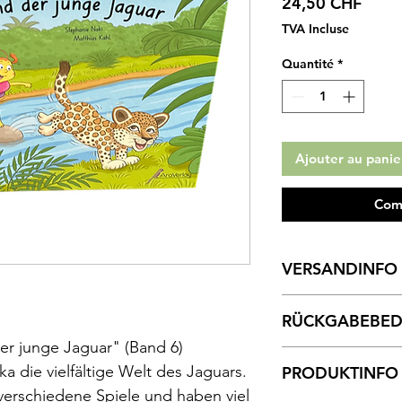
Prix
24,50 CHF
TVA Incluse
Quantité
*
Ajouter au panie
Com
VERSANDINFO
Bestellungen auf Re
RÜCKGABEBE
Zahlungsmethode "O
Informationen über
er junge Jaguar" (Band 6)
Bisher waren alle u
unseren
AGBs.
a die vielfältige Welt des Jaguars.
PRODUKTINFO
Produkten zufrieden.
erschiedene Spiele und haben viel
zurücksenden möchte