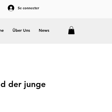
Se connecter
he
Über Uns
News
d der junge