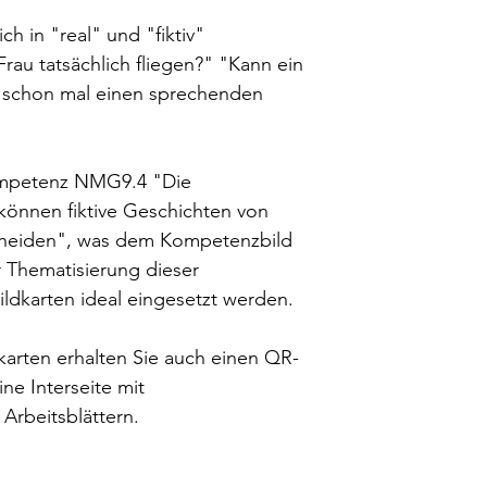
Inhalt: 40 Bildkarte
Informationen über
ch in "real" und "fiktiv"
unseren
AGBs.
rau tatsächlich fliegen?" "Kann ein
u schon mal einen sprechenden
ompetenz NMG9.4 "Die
können fiktive Geschichten von
cheiden", was dem Kompetenzbild
r Thematisierung dieser
ldkarten ideal eingesetzt werden.
karten erhalten Sie auch einen QR-
ne Interseite mit
Arbeitsblättern.