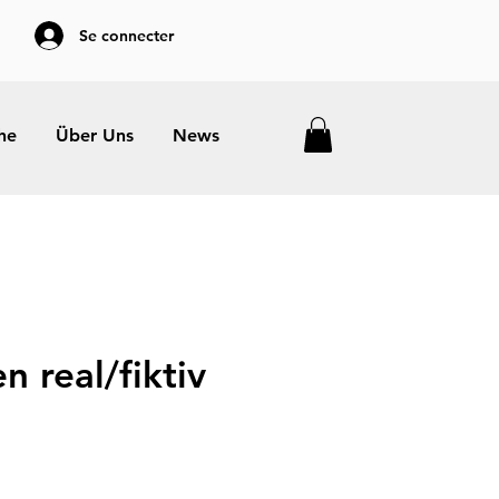
Se connecter
he
Über Uns
News
n real/fiktiv