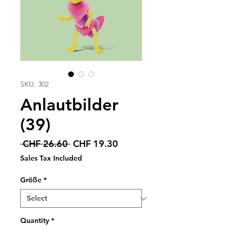
SKU: 302
Anlautbilder
(39)
Regular
Sale
 CHF 26.60 
CHF 19.30
Price
Price
Sales Tax Included
Größe
*
Quantity
*