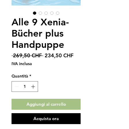
Alle 9 Xenia-
Bücher plus
Handpuppe
Prezzo
Prezzo
 269,50 CHF 
234,50 CHF
regolare
scontato
IVA inclusa
Quantità
*
Aggiungi al carrello
Acquista ora