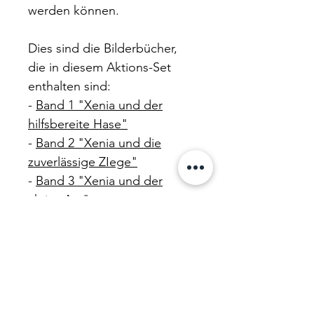
werden können.
Dies sind die Bilderbücher,
die in diesem Aktions-Set
enthalten sind:
-
Band 1 "Xenia und der
hilfsbereite Hase"
-
Band 2 "Xenia und die
zuverlässige ZIege"
-
Band 3 "Xenia und der
aktive Ara"
-
Band 4 "Xenia und der
begeisterte Biber"
-
Band 5 "Xenia und der
ordentliche Orca"
-
Band 6 "Xenia und der
junge Jaguar"