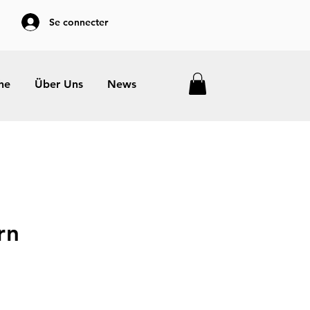
Se connecter
he
Über Uns
News
rn