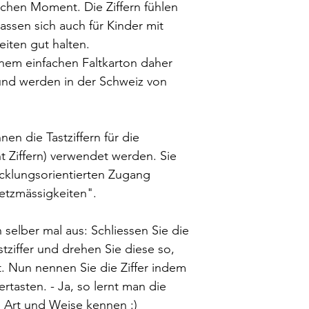
ichen Moment. Die Ziffern fühlen
Höhe von 9Fr. berec
Vorkasse.
lassen sich auch für Kinder mit
iten gut halten.
inem einfachen Faltkarton daher
und werden in der Schweiz von
en die Tastziffern für die
t Ziffern) verwendet werden. Sie
cklungsorientierten Zugang
tzmässigkeiten".
selber mal aus: Schliessen Sie die
ziffer und drehen Sie diese so,
t. Nun nennen Sie die Ziffer indem
ertasten. - Ja, so lernt man die
e Art und Weise kennen :)