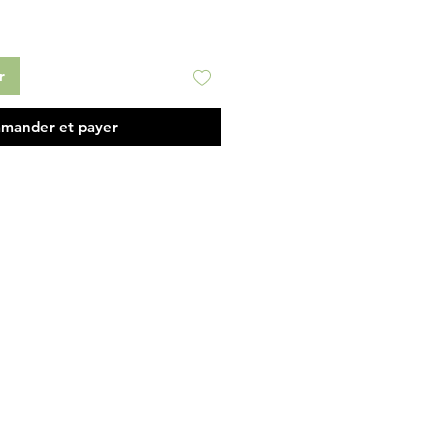
nal
promotionnel
r
mander et payer