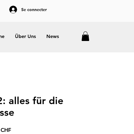
Se connecter
he
Über Uns
News
: alles für die
asse
Prix
 CHF