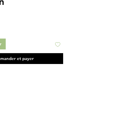
n
r
mander et payer