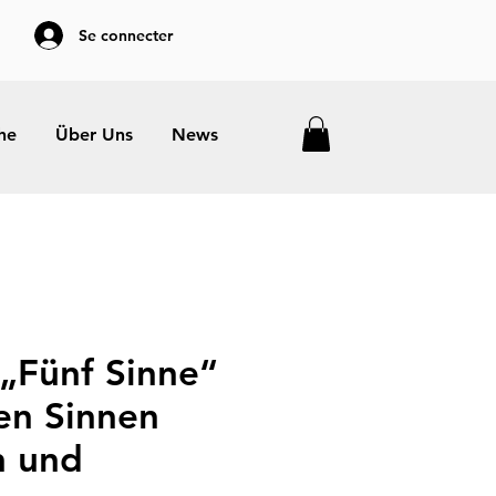
Se connecter
he
Über Uns
News
„Fünf Sinne“
len Sinnen
n und