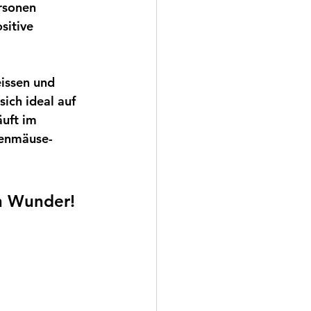
rsonen 
sitive 
issen und 
ich ideal auf 
uft im 
lenmäuse-
en Wunder!