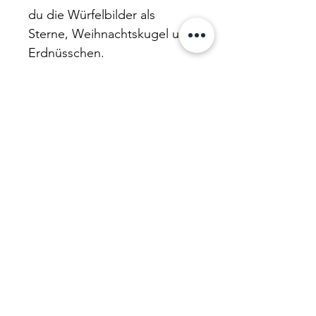
du die Würfelbilder als
Sterne, Weihnachtskugel und
Erdnüsschen.
Witzig um zur Weihnachtszeit
die Würfelbilder zu
automatisieren.
Viel Spass damit!
Der Verlag
Impressum
AGB
Versand&Rückgabe