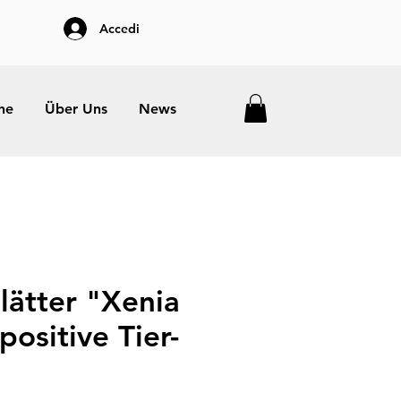
Accedi
he
Über Uns
News
lätter "Xenia
positive Tier-