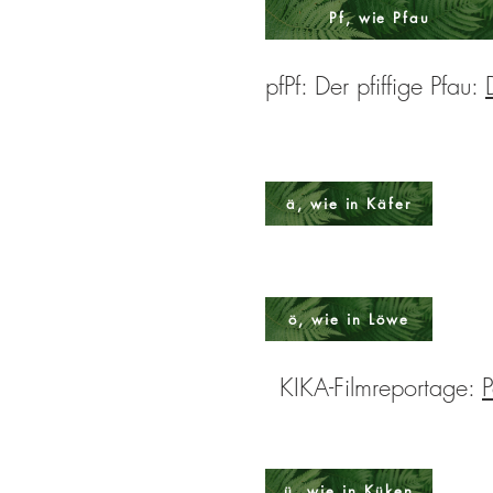
Pf, wie Pfau
pfPf: Der pfiffige Pfau:
ä, wie in Käfer
ö, wie in Löwe
KIKA-Filmreportage:
P
ü, wie in Küken