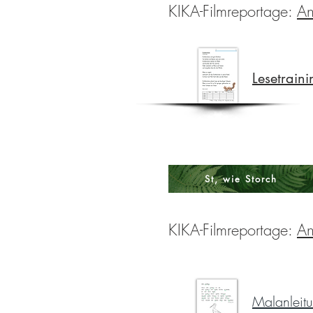
KIKA-Filmreportage:
An
Lesetraini
St, wie Storch
KIKA-Filmreportage:
An
Malanleitu