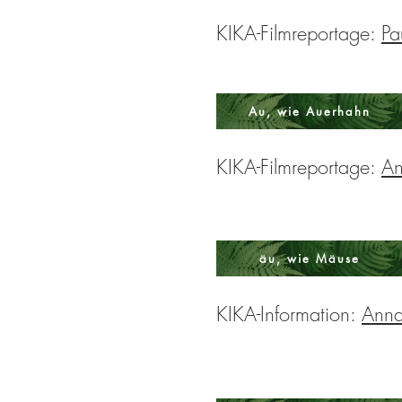
KIKA-Filmreportage:
Pa
Au, wie Auerhahn
KIKA-Filmreportage:
An
äu, wie Mäuse
KIKA-Information:
Anna