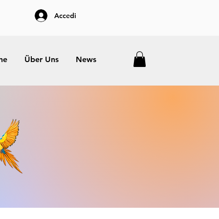
Accedi
he
Über Uns
News