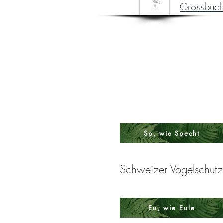
Grossbuch
Sp, wie Specht
Schweizer Vogelschut
Eu, wie Eule