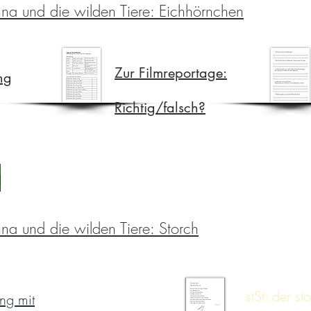
na und die wilden Tiere: Eichhörnchen
Zur Filmreportage:
ng
Richtig/falsch?
na und die wilden Tiere: Storch
stSt: der st
ng mit