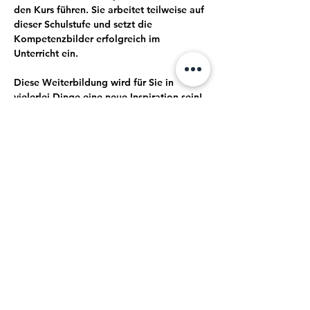
den Kurs führen. Sie arbeitet teilweise auf 
dieser Schulstufe und setzt die 
Kompetenzbilder erfolgreich im 
Unterricht ein.
Diese Weiterbildung wird für Sie in 
vielerlei Dinge eine neue Inspiration sein!
Kurskosten: 150 Fr. (zahlbar nach 
Kursbestätigung, spätestens 1 Woche vor 
Kursbeginn)
Kursdurchführungsbestätigung: 6 Wochen 
vor Kursbeginn
Mostra di più