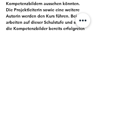
Kompetenzbildern aussehen könnten.
Die Projektleiterin sowie eine weitere 
Autorin werden den Kurs führen. Beide 
arbeiten auf dieser Schulstufe und setzen 
die Kompetenzbilder bereits erfolgreich 
im eigenen Unterricht ein.
Diese Weiterbildung wird für Sie in 
vielerlei Dinge eine neue Inspiration sein!
Kurskosten: 150 Fr. (zahlbar nach 
Kursbestätigung, spätestens 1 Woche vor 
Kursbeginn)
Kursdurchführungsbestätigung: 6 Wochen 
vor Kursbeginn
Mostra di più
Condividi questo evento