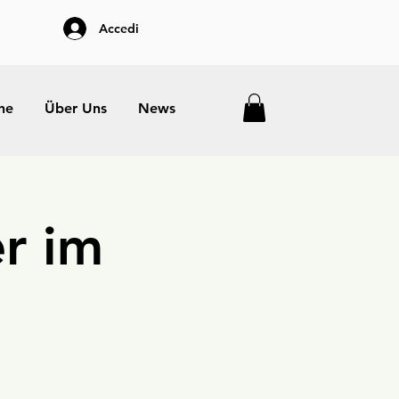
Accedi
he
Über Uns
News
r im