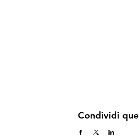
Kurskosten: 150 Fr. (zahl
Kursdurchführungsbestäti
Abmeldung: jederzeit onli
Woche vor Kursbeginn, d
Condividi que