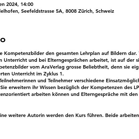
en 2024, 14:00
elhofen, Seefeldstrasse 5A, 8008 Zürich, Schweiz
to
die Kompetenzbilder den gesamten Lehrplan auf Bildern dar. 
m Unterricht und bei Elterngesprächen arbeitet, ist auf der s
tenzbilder vom AraVerlag grosse Beliebtheit, denn sie eign
rten Unterricht im Zyklus 1.
 Teilnehmerinnen und Teilnehmer verschiedene Einsatzmöglic
ie erweitern ihr Wissen bezüglich der Kompetenzen des LP 
enzorientiert arbeiten können und Elterngespräche mit de
eine weitere Autorin werden den Kurs führen. Beide arbeiten
r erfolgreich im eigenen Unterricht ein.
r Sie in vielerlei Dinge eine neue Inspiration sein!