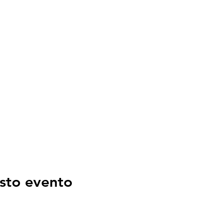
bar nach Kursbestätigung, spätestens 1 Woche vor Kursbegin
gung: 6 Wochen vor Kursbeginn
ne bis 6 Wochen vor Kursbeginn kostenlos, danach 50 Fr. A
ann 100%
sto evento